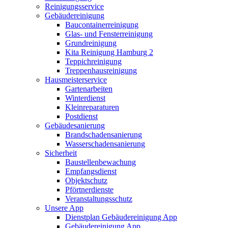
Reinigungsservice
Gebäudereinigung
Baucontainerreinigung
Glas- und Fensterreinigung
Grundreinigung
Kita Reinigung Hamburg 2
Teppichreinigung
Treppenhausreinigung
Hausmeisterservice
Gartenarbeiten
Winterdienst
Kleinreparaturen
Postdienst
Gebäudesanierung
Brandschadensanierung
Wasserschadensanierung
Sicherheit
Baustellenbewachung
Empfangsdienst
Objektschutz
Pförtnerdienste
Veranstaltungsschutz
Unsere App
Dienstplan Gebäudereinigung App
Gebäudereinigung App