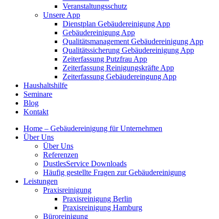
Veranstaltungsschutz
Unsere App
Dienstplan Gebäudereinigung App
Gebäudereinigung App
Qualitätsmanagement Gebäudereinigung App
Qualitätssicherung Gebäudereinigung App
Zeiterfassung Putzfrau App
Zeiterfassung Reinigungskräfte App
Zeiterfassung Gebäudereingung App
Haushaltshilfe
Seminare
Blog
Kontakt
Home – Gebäudereinigung für Unternehmen
Über Uns
Über Uns
Referenzen
DustlesService Downloads
Häufig gestellte Fragen zur Gebäudereinigung
Leistungen
Praxisreinigung
Praxisreinigung Berlin
Praxisreinigung Hamburg
Büroreinigung