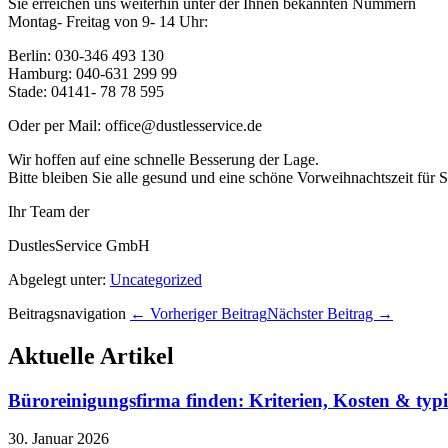
Sie erreichen uns weiterhin unter der Ihnen bekannten Nummern
Montag- Freitag von 9- 14 Uhr:
Berlin: 030-346 493 130
Hamburg: 040-631 299 99
Stade: 04141- 78 78 595
Oder per Mail: office@dustlesservice.de
Wir hoffen auf eine schnelle Besserung der Lage.
Bitte bleiben Sie alle gesund und eine schöne Vorweihnachtszeit für S
Ihr Team der
DustlesService GmbH
Abgelegt unter:
Uncategorized
Beitragsnavigation
← Vorheriger Beitrag
Nächster Beitrag →
Aktuelle Artikel
Büroreinigungsfirma finden: Kriterien, Kosten & typ
30. Januar 2026