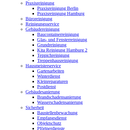
Praxisreinigung
Praxisreinigung Berlin
Praxisreinigung Hamburg
Büroreinigung
Reinigungsservice
Gebäudereinigung
Baucontainerreinigung
Glas- und Fensterreinigung
Grundreinigung
Kita Reinigung Hamburg 2
Teppichreinigung
Treppenhausreinigung
Hausmeisterservice
Gartenarbeiten
Winterdienst
Kleinreparaturen
Postdienst
Gebäudesanierung
Brandschadensanierung
Wasserschadensanierung
Sicherheit
Baustellenbewachung
Empfangsdienst
Objektschutz
Pförtnerdienste