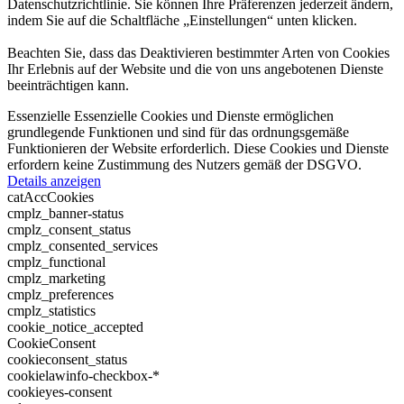
Datenschutzrichtlinie. Sie können Ihre Präferenzen jederzeit ändern,
indem Sie auf die Schaltfläche „Einstellungen“ unten klicken.
Beachten Sie, dass das Deaktivieren bestimmter Arten von Cookies
Ihr Erlebnis auf der Website und die von uns angebotenen Dienste
beeinträchtigen kann.
Essenzielle
Essenzielle Cookies und Dienste ermöglichen
grundlegende Funktionen und sind für das ordnungsgemäße
Funktionieren der Website erforderlich. Diese Cookies und Dienste
erfordern keine Zustimmung des Nutzers gemäß der DSGVO.
Details anzeigen
catAccCookies
cmplz_banner-status
cmplz_consent_status
cmplz_consented_services
cmplz_functional
cmplz_marketing
cmplz_preferences
cmplz_statistics
cookie_notice_accepted
CookieConsent
cookieconsent_status
cookielawinfo-checkbox-*
cookieyes-consent