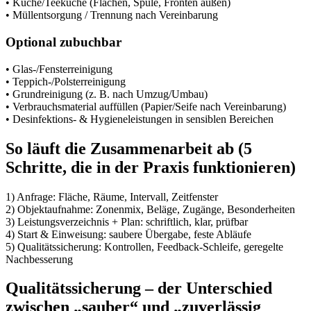
• Küche/Teeküche (Flächen, Spüle, Fronten außen)
• Müllentsorgung / Trennung nach Vereinbarung
Optional zubuchbar
• Glas-/Fensterreinigung
• Teppich-/Polsterreinigung
• Grundreinigung (z. B. nach Umzug/Umbau)
• Verbrauchsmaterial auffüllen (Papier/Seife nach Vereinbarung)
• Desinfektions- & Hygieneleistungen in sensiblen Bereichen
So läuft die Zusammenarbeit ab (5
Schritte, die in der Praxis funktionieren)
1) Anfrage: Fläche, Räume, Intervall, Zeitfenster
2) Objektaufnahme: Zonenmix, Beläge, Zugänge, Besonderheiten
3) Leistungsverzeichnis + Plan: schriftlich, klar, prüfbar
4) Start & Einweisung: saubere Übergabe, feste Abläufe
5) Qualitätssicherung: Kontrollen, Feedback-Schleife, geregelte
Nachbesserung
Qualitätssicherung – der Unterschied
zwischen „sauber“ und „zuverlässig