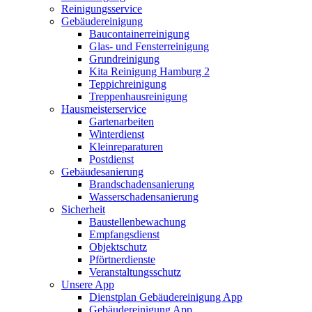
Reinigungsservice
Gebäudereinigung
Baucontainerreinigung
Glas- und Fensterreinigung
Grundreinigung
Kita Reinigung Hamburg 2
Teppichreinigung
Treppenhausreinigung
Hausmeisterservice
Gartenarbeiten
Winterdienst
Kleinreparaturen
Postdienst
Gebäudesanierung
Brandschadensanierung
Wasserschadensanierung
Sicherheit
Baustellenbewachung
Empfangsdienst
Objektschutz
Pförtnerdienste
Veranstaltungsschutz
Unsere App
Dienstplan Gebäudereinigung App
Gebäudereinigung App