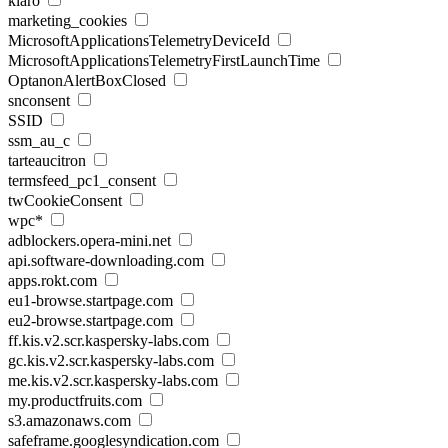
klaro
marketing_cookies
MicrosoftApplicationsTelemetryDeviceId
MicrosoftApplicationsTelemetryFirstLaunchTime
OptanonAlertBoxClosed
snconsent
SSID
ssm_au_c
tarteaucitron
termsfeed_pc1_consent
twCookieConsent
wpc*
adblockers.opera-mini.net
api.software-downloading.com
apps.rokt.com
eu1-browse.startpage.com
eu2-browse.startpage.com
ff.kis.v2.scr.kaspersky-labs.com
gc.kis.v2.scr.kaspersky-labs.com
me.kis.v2.scr.kaspersky-labs.com
my.productfruits.com
s3.amazonaws.com
safeframe.googlesyndication.com