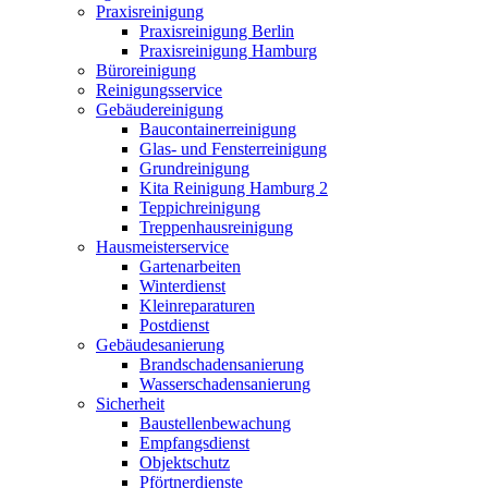
Praxisreinigung
Praxisreinigung Berlin
Praxisreinigung Hamburg
Büroreinigung
Reinigungsservice
Gebäudereinigung
Baucontainerreinigung
Glas- und Fensterreinigung
Grundreinigung
Kita Reinigung Hamburg 2
Teppichreinigung
Treppenhausreinigung
Hausmeisterservice
Gartenarbeiten
Winterdienst
Kleinreparaturen
Postdienst
Gebäudesanierung
Brandschadensanierung
Wasserschadensanierung
Sicherheit
Baustellenbewachung
Empfangsdienst
Objektschutz
Pförtnerdienste