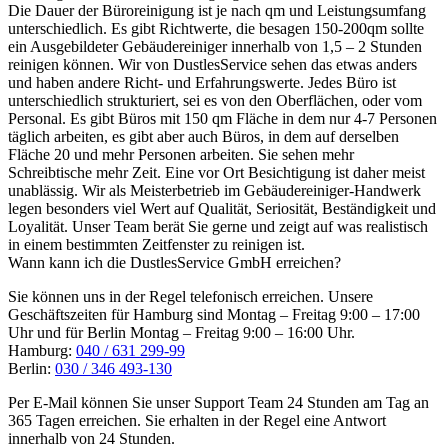
Die Dauer der Büroreinigung ist je nach qm und Leistungsumfang
unterschiedlich. Es gibt Richtwerte, die besagen 150-200qm sollte
ein Ausgebildeter Gebäudereiniger innerhalb von 1,5 – 2 Stunden
reinigen können. Wir von DustlesService sehen das etwas anders
und haben andere Richt- und Erfahrungswerte. Jedes Büro ist
unterschiedlich strukturiert, sei es von den Oberflächen, oder vom
Personal. Es gibt Büros mit 150 qm Fläche in dem nur 4-7 Personen
täglich arbeiten, es gibt aber auch Büros, in dem auf derselben
Fläche 20 und mehr Personen arbeiten. Sie sehen mehr
Schreibtische mehr Zeit. Eine vor Ort Besichtigung ist daher meist
unablässig. Wir als Meisterbetrieb im Gebäudereiniger-Handwerk
legen besonders viel Wert auf Qualität, Seriosität, Beständigkeit und
Loyalität. Unser Team berät Sie gerne und zeigt auf was realistisch
in einem bestimmten Zeitfenster zu reinigen ist.
Wann kann ich die DustlesService GmbH erreichen?
Sie können uns in der Regel telefonisch erreichen. Unsere
Geschäftszeiten für Hamburg sind Montag – Freitag 9:00 – 17:00
Uhr und für Berlin Montag – Freitag 9:00 – 16:00 Uhr.
Hamburg:
040 / 631 299-99
Berlin:
030 / 346 493-130
Per E-Mail können Sie unser Support Team 24 Stunden am Tag an
365 Tagen erreichen. Sie erhalten in der Regel eine Antwort
innerhalb von 24 Stunden.