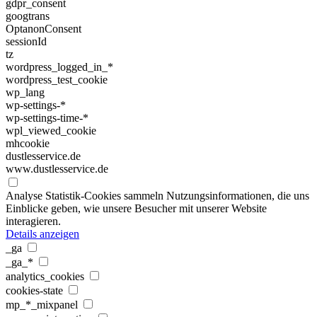
gdpr_consent
googtrans
OptanonConsent
sessionId
tz
wordpress_logged_in_*
wordpress_test_cookie
wp_lang
wp-settings-*
wp-settings-time-*
wpl_viewed_cookie
mhcookie
dustlesservice.de
www.dustlesservice.de
Analyse
Statistik-Cookies sammeln Nutzungsinformationen, die uns
Einblicke geben, wie unsere Besucher mit unserer Website
interagieren.
Details anzeigen
_ga
_ga_*
analytics_cookies
cookies-state
mp_*_mixpanel