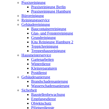
Praxisreinigung
Praxisreinigung Berlin
Praxisreinigung Hamburg
Büroreinigung
Reinigungsservice
Gebäudereinigung
Baucontainerreinigung
Glas- und Fensterreinigung
Grundreinigung
Kita Reinigung Hamburg 2
Teppichreinigung
Treppenhausreinigung
Hausmeisterservice
Gartenarbeiten
Winterdienst
Kleinreparaturen
Postdienst
Gebäudesanierung
Brandschadensanierung
Wasserschadensanierung
Sicherheit
Baustellenbewachung
Empfangsdienst
Objektschutz
Pförtnerdienste