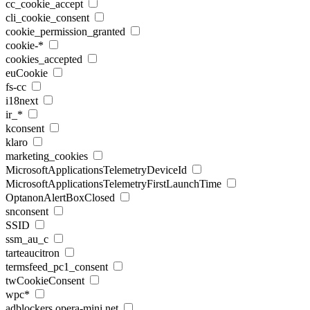
cc_cookie_accept
cli_cookie_consent
cookie_permission_granted
cookie-*
cookies_accepted
euCookie
fs-cc
i18next
ir_*
kconsent
klaro
marketing_cookies
MicrosoftApplicationsTelemetryDeviceId
MicrosoftApplicationsTelemetryFirstLaunchTime
OptanonAlertBoxClosed
snconsent
SSID
ssm_au_c
tarteaucitron
termsfeed_pc1_consent
twCookieConsent
wpc*
adblockers.opera-mini.net