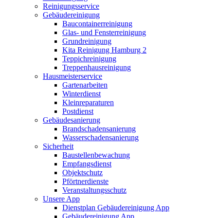
Reinigungsservice
Gebäudereinigung
Baucontainerreinigung
Glas- und Fensterreinigung
Grundreinigung
Kita Reinigung Hamburg 2
Teppichreinigung
Treppenhausreinigung
Hausmeisterservice
Gartenarbeiten
Winterdienst
Kleinreparaturen
Postdienst
Gebäudesanierung
Brandschadensanierung
Wasserschadensanierung
Sicherheit
Baustellenbewachung
Empfangsdienst
Objektschutz
Pförtnerdienste
Veranstaltungsschutz
Unsere App
Dienstplan Gebäudereinigung App
Gebäudereinigung App