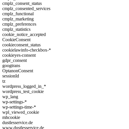
cmplz_consent_status
cmplz_consented_services
cmplz_functional
cmplz_marketing
cmplz_preferences
cmplz_statistics
cookie_notice_accepted
CookieConsent
cookieconsent_status
cookielawinfo-checkbox-*
cookieyes-consent
gdpr_consent
googtrans
OptanonConsent
sessionId
tz
wordpress_logged_in_*
wordpress_test_cookie
wp_lang
wp-settings-*
wp-settings-time-*
wpl_viewed_cookie
mhcookie
dustlesservice.de
www.dustlesservice.de