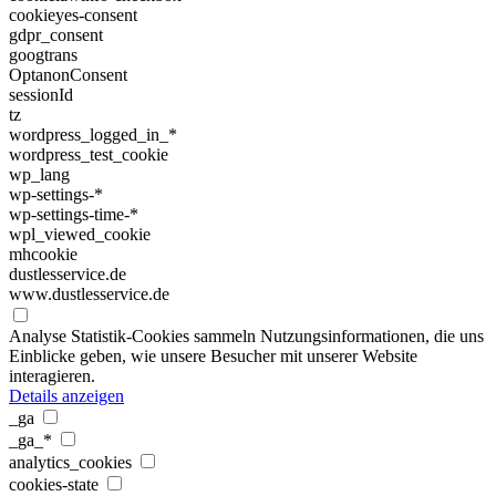
cookieyes-consent
gdpr_consent
googtrans
OptanonConsent
sessionId
tz
wordpress_logged_in_*
wordpress_test_cookie
wp_lang
wp-settings-*
wp-settings-time-*
wpl_viewed_cookie
mhcookie
dustlesservice.de
www.dustlesservice.de
Analyse
Statistik-Cookies sammeln Nutzungsinformationen, die uns
Einblicke geben, wie unsere Besucher mit unserer Website
interagieren.
Details anzeigen
_ga
_ga_*
analytics_cookies
cookies-state