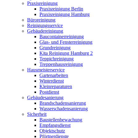
Praxisreinigung
Praxisreinigung Berlin
Praxisreinigung Hamburg
Büroreinigung
Reinigungsservice
Gebäudereinigung
Baucontainerreinigung
Glas- und Fensterreinigung
Grundreinigung
Kita Reinigung Hamburg 2
Teppichreinigung
Treppenhausreinigung
Hausmeisterservice
Gartenarbeiten
Winterdienst
Kleinreparaturen
Postdienst
Gebäudesanierung
Brandschadensanierung
Wasserschadensanierung
Sicherheit
Baustellenbewachung
Empfangsdienst
Objektschutz
Pförtnerdienste