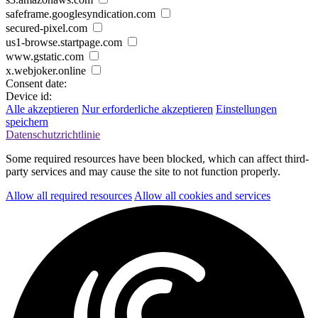
safeframe.googlesyndication.com
secured-pixel.com
us1-browse.startpage.com
www.gstatic.com
x.webjoker.online
Consent date:
Device id:
Alle akzeptieren
Nur erforderliche akzeptieren
Einstellungen
speichern
Datenschutzrichtlinie
Some required resources have been blocked, which can affect third-
party services and may cause the site to not function properly.
Allow all required resources
Allow all cookies and services