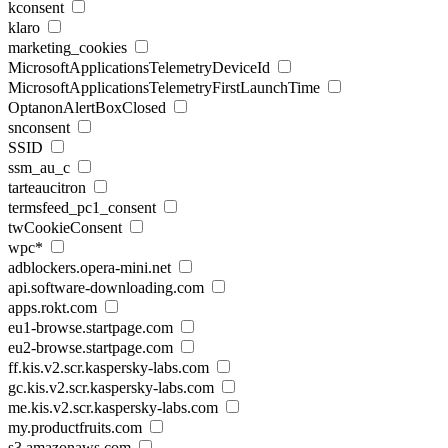
kconsent
klaro
marketing_cookies
MicrosoftApplicationsTelemetryDeviceId
MicrosoftApplicationsTelemetryFirstLaunchTime
OptanonAlertBoxClosed
snconsent
SSID
ssm_au_c
tarteaucitron
termsfeed_pc1_consent
twCookieConsent
wpc*
adblockers.opera-mini.net
api.software-downloading.com
apps.rokt.com
eu1-browse.startpage.com
eu2-browse.startpage.com
ff.kis.v2.scr.kaspersky-labs.com
gc.kis.v2.scr.kaspersky-labs.com
me.kis.v2.scr.kaspersky-labs.com
my.productfruits.com
s3.amazonaws.com