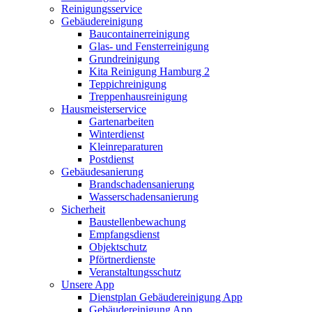
Reinigungsservice
Gebäudereinigung
Baucontainerreinigung
Glas- und Fensterreinigung
Grundreinigung
Kita Reinigung Hamburg 2
Teppichreinigung
Treppenhausreinigung
Hausmeisterservice
Gartenarbeiten
Winterdienst
Kleinreparaturen
Postdienst
Gebäudesanierung
Brandschadensanierung
Wasserschadensanierung
Sicherheit
Baustellenbewachung
Empfangsdienst
Objektschutz
Pförtnerdienste
Veranstaltungsschutz
Unsere App
Dienstplan Gebäudereinigung App
Gebäudereinigung App