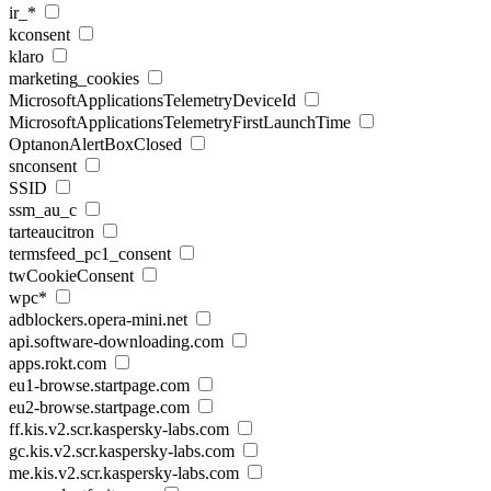
ir_*
kconsent
klaro
marketing_cookies
MicrosoftApplicationsTelemetryDeviceId
MicrosoftApplicationsTelemetryFirstLaunchTime
OptanonAlertBoxClosed
snconsent
SSID
ssm_au_c
tarteaucitron
termsfeed_pc1_consent
twCookieConsent
wpc*
adblockers.opera-mini.net
api.software-downloading.com
apps.rokt.com
eu1-browse.startpage.com
eu2-browse.startpage.com
ff.kis.v2.scr.kaspersky-labs.com
gc.kis.v2.scr.kaspersky-labs.com
me.kis.v2.scr.kaspersky-labs.com