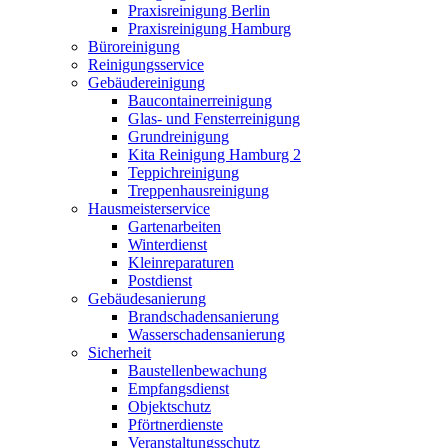
Praxisreinigung Berlin
Praxisreinigung Hamburg
Büroreinigung
Reinigungsservice
Gebäudereinigung
Baucontainerreinigung
Glas- und Fensterreinigung
Grundreinigung
Kita Reinigung Hamburg 2
Teppichreinigung
Treppenhausreinigung
Hausmeisterservice
Gartenarbeiten
Winterdienst
Kleinreparaturen
Postdienst
Gebäudesanierung
Brandschadensanierung
Wasserschadensanierung
Sicherheit
Baustellenbewachung
Empfangsdienst
Objektschutz
Pförtnerdienste
Veranstaltungsschutz