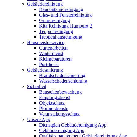
Gebäudereinigung
Baucontainerreinigung
Glas- und Fensterreinigung
Grundreinigung
Kita Reinigung Hamburg 2
Teppichreinigung
Treppenhausreinigung
Hausmeisterservice
Gartenarbeiten
Winterdienst
Kleinreparaturen
Postdienst
Gebäudesanierung
Brandschadensanierung
Wasserschadensanierung
Sicherheit
Baustellenbewachung
Empfangsdienst
Objektschutz
Pförtnerdienste
Veranstaltungsschutz
Unsere App
Dienstplan Gebäudereinigung App
Gebäudereinigung App
Qualitätsmanagement Gebäudereinigung App