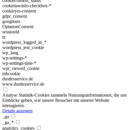
cookieconsent_status
cookielawinfo-checkbox-*
cookieyes-consent
gdpr_consent
googtrans
OptanonConsent
sessionId
tz
wordpress_logged_in_*
wordpress_test_cookie
wp_lang
wp-settings-*
wp-settings-time-*
wpl_viewed_cookie
mhcookie
dustlesservice.de
www.dustlesservice.de
Analyse
Statistik-Cookies sammeln Nutzungsinformationen, die uns
Einblicke geben, wie unsere Besucher mit unserer Website
interagieren.
Details anzeigen
_ga
_ga_*
analytics_cookies