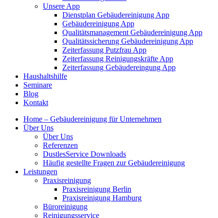
Unsere App
Dienstplan Gebäudereinigung App
Gebäudereinigung App
Qualitätsmanagement Gebäudereinigung App
Qualitätssicherung Gebäudereinigung App
Zeiterfassung Putzfrau App
Zeiterfassung Reinigungskräfte App
Zeiterfassung Gebäudereingung App
Haushaltshilfe
Seminare
Blog
Kontakt
Home – Gebäudereinigung für Unternehmen
Über Uns
Über Uns
Referenzen
DustlesService Downloads
Häufig gestellte Fragen zur Gebäudereinigung
Leistungen
Praxisreinigung
Praxisreinigung Berlin
Praxisreinigung Hamburg
Büroreinigung
Reinigungsservice