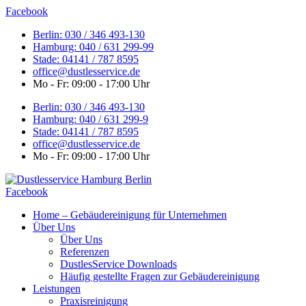
Zum
Facebook
Inhalt
Berlin: 030 / 346 493-130
springen
Hamburg: 040 / 631 299-99
Stade: 04141 / 787 8595
office@dustlesservice.de
Mo - Fr: 09:00 - 17:00 Uhr
Berlin: 030 / 346 493-130
Hamburg: 040 / 631 299-9
Stade: 04141 / 787 8595
office@dustlesservice.de
Mo - Fr: 09:00 - 17:00 Uhr
Facebook
Home – Gebäudereinigung für Unternehmen
Über Uns
Über Uns
Referenzen
DustlesService Downloads
Häufig gestellte Fragen zur Gebäudereinigung
Leistungen
Praxisreinigung