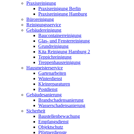
Praxisreinigung
Praxisreinigung Berlin
Praxisreinigung Hamburg
Büroreinigung
Reinigungsservice
Gebäudereinigung
Baucontainerreinigung
Glas- und Fensterreinigung
Grundreinigung
Kita Reinigung Hamburg 2
Teppichreinigung
Treppenhausreinigung
Hausmeisterservice
Gartenarbeiten
Winterdienst
Kleinreparaturen
Postdienst
Gebäudesanierung
Brandschadensanierung
Wasserschadensanierung
Sicherheit
Baustellenbewachung
Empfangsdienst
Objektschutz
Pförtnerdienste