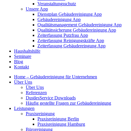
Veranstaltungsschutz
Unsere App
Dienstplan Gebäudereinigung App
Gebäudereinigung App
Qualitätsmanagement Gebäudereinigung App
Qualitätssicherung Gebäudereinigung App
Zeiterfassung Putzfrau App
Zeiterfassung Reinigungskräfte App
Zeiterfassung Gebäudereingung App
Haushaltshilfe
Seminare
Blog
Kontakt
Home – Gebäudereinigung für Unternehmen
Über Uns
Über Uns
Referenzen
DustlesService Downloads
Häufig gestellte Fragen zur Gebäudereinigung
Leistungen
Praxisreinigung
Praxisreinigung Berlin
Praxisreinigung Hamburg
Büroreinigung