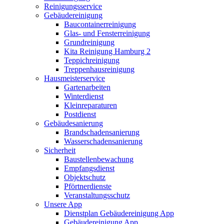
Reinigungsservice
Gebäudereinigung
Baucontainerreinigung
Glas- und Fensterreinigung
Grundreinigung
Kita Reinigung Hamburg 2
Teppichreinigung
Treppenhausreinigung
Hausmeisterservice
Gartenarbeiten
Winterdienst
Kleinreparaturen
Postdienst
Gebäudesanierung
Brandschadensanierung
Wasserschadensanierung
Sicherheit
Baustellenbewachung
Empfangsdienst
Objektschutz
Pförtnerdienste
Veranstaltungsschutz
Unsere App
Dienstplan Gebäudereinigung App
Gebäudereinigung App