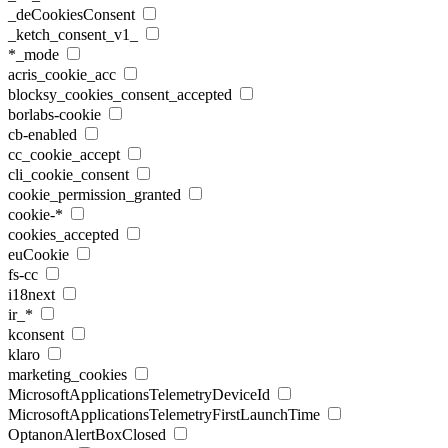
_deCookiesConsent
_ketch_consent_v1_
*_mode
acris_cookie_acc
blocksy_cookies_consent_accepted
borlabs-cookie
cb-enabled
cc_cookie_accept
cli_cookie_consent
cookie_permission_granted
cookie-*
cookies_accepted
euCookie
fs-cc
i18next
ir_*
kconsent
klaro
marketing_cookies
MicrosoftApplicationsTelemetryDeviceId
MicrosoftApplicationsTelemetryFirstLaunchTime
OptanonAlertBoxClosed