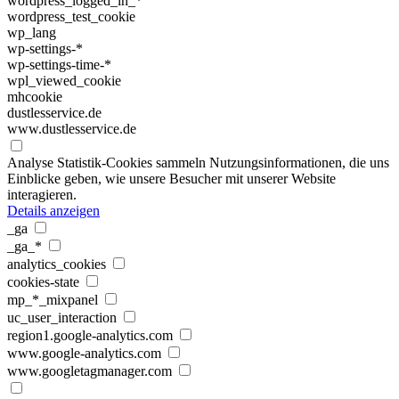
wordpress_logged_in_*
wordpress_test_cookie
wp_lang
wp-settings-*
wp-settings-time-*
wpl_viewed_cookie
mhcookie
dustlesservice.de
www.dustlesservice.de
Analyse
Statistik-Cookies sammeln Nutzungsinformationen, die uns
Einblicke geben, wie unsere Besucher mit unserer Website
interagieren.
Details anzeigen
_ga
_ga_*
analytics_cookies
cookies-state
mp_*_mixpanel
uc_user_interaction
region1.google-analytics.com
www.google-analytics.com
www.googletagmanager.com