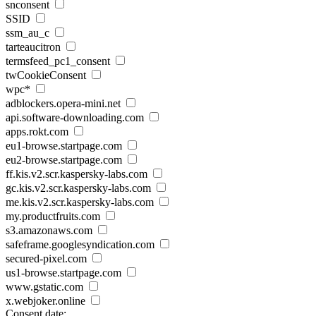
snconsent
SSID
ssm_au_c
tarteaucitron
termsfeed_pc1_consent
twCookieConsent
wpc*
adblockers.opera-mini.net
api.software-downloading.com
apps.rokt.com
eu1-browse.startpage.com
eu2-browse.startpage.com
ff.kis.v2.scr.kaspersky-labs.com
gc.kis.v2.scr.kaspersky-labs.com
me.kis.v2.scr.kaspersky-labs.com
my.productfruits.com
s3.amazonaws.com
safeframe.googlesyndication.com
secured-pixel.com
us1-browse.startpage.com
www.gstatic.com
x.webjoker.online
Consent date: