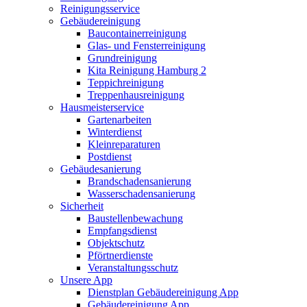
Reinigungsservice
Gebäudereinigung
Baucontainerreinigung
Glas- und Fensterreinigung
Grundreinigung
Kita Reinigung Hamburg 2
Teppichreinigung
Treppenhausreinigung
Hausmeisterservice
Gartenarbeiten
Winterdienst
Kleinreparaturen
Postdienst
Gebäudesanierung
Brandschadensanierung
Wasserschadensanierung
Sicherheit
Baustellenbewachung
Empfangsdienst
Objektschutz
Pförtnerdienste
Veranstaltungsschutz
Unsere App
Dienstplan Gebäudereinigung App
Gebäudereinigung App