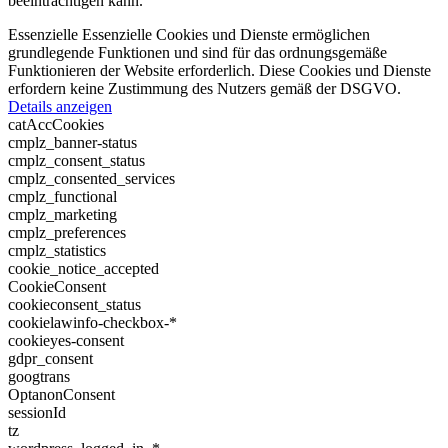
beeinträchtigen kann.
Essenzielle
Essenzielle Cookies und Dienste ermöglichen
grundlegende Funktionen und sind für das ordnungsgemäße
Funktionieren der Website erforderlich. Diese Cookies und Dienste
erfordern keine Zustimmung des Nutzers gemäß der DSGVO.
Details anzeigen
catAccCookies
cmplz_banner-status
cmplz_consent_status
cmplz_consented_services
cmplz_functional
cmplz_marketing
cmplz_preferences
cmplz_statistics
cookie_notice_accepted
CookieConsent
cookieconsent_status
cookielawinfo-checkbox-*
cookieyes-consent
gdpr_consent
googtrans
OptanonConsent
sessionId
tz