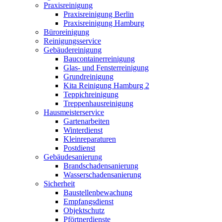
Praxisreinigung
Praxisreinigung Berlin
Praxisreinigung Hamburg
Büroreinigung
Reinigungsservice
Gebäudereinigung
Baucontainerreinigung
Glas- und Fensterreinigung
Grundreinigung
Kita Reinigung Hamburg 2
Teppichreinigung
Treppenhausreinigung
Hausmeisterservice
Gartenarbeiten
Winterdienst
Kleinreparaturen
Postdienst
Gebäudesanierung
Brandschadensanierung
Wasserschadensanierung
Sicherheit
Baustellenbewachung
Empfangsdienst
Objektschutz
Pförtnerdienste