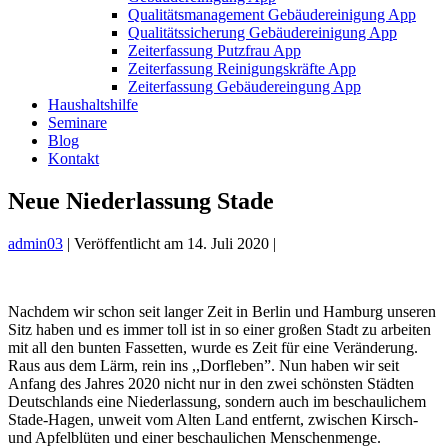
Qualitätsmanagement Gebäudereinigung App
Qualitätssicherung Gebäudereinigung App
Zeiterfassung Putzfrau App
Zeiterfassung Reinigungskräfte App
Zeiterfassung Gebäudereingung App
Haushaltshilfe
Seminare
Blog
Kontakt
Neue Niederlassung Stade
admin03
|
Veröffentlicht am
14. Juli 2020
|
Nachdem wir schon seit langer Zeit in Berlin und Hamburg unseren
Sitz haben und es immer toll ist in so einer großen Stadt zu arbeiten
mit all den bunten Fassetten, wurde es Zeit für eine Veränderung.
Raus aus dem Lärm, rein ins ,,Dorfleben”. Nun haben wir seit
Anfang des Jahres 2020 nicht nur in den zwei schönsten Städten
Deutschlands eine Niederlassung, sondern auch im beschaulichem
Stade-Hagen, unweit vom Alten Land entfernt, zwischen Kirsch-
und Apfelblüten und einer beschaulichen Menschenmenge.