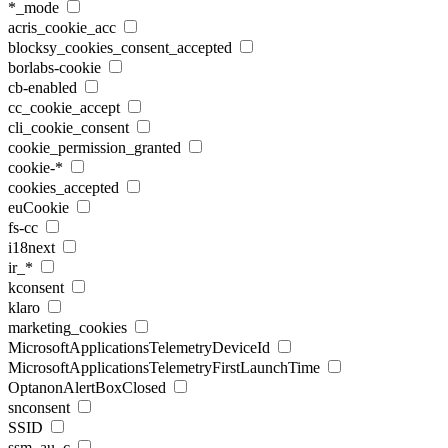
*_mode
acris_cookie_acc
blocksy_cookies_consent_accepted
borlabs-cookie
cb-enabled
cc_cookie_accept
cli_cookie_consent
cookie_permission_granted
cookie-*
cookies_accepted
euCookie
fs-cc
i18next
ir_*
kconsent
klaro
marketing_cookies
MicrosoftApplicationsTelemetryDeviceId
MicrosoftApplicationsTelemetryFirstLaunchTime
OptanonAlertBoxClosed
snconsent
SSID
ssm_au_c