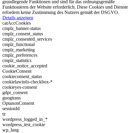
grundlegende Funktionen und sind für das ordnungsgemäße
Funktionieren der Website erforderlich. Diese Cookies und Dienste
erfordern keine Zustimmung des Nutzers gemäß der DSGVO.
Details anzeigen
catAccCookies
cmplz_banner-status
cmplz_consent_status
cmplz_consented_services
cmplz_functional
cmplz_marketing
cmplz_preferences
cmplz_statistics
cookie_notice_accepted
CookieConsent
cookieconsent_status
cookielawinfo-checkbox-*
cookieyes-consent
gdpr_consent
googtrans
OptanonConsent
sessionId
tz
wordpress_logged_in_*
wordpress_test_cookie
wp_lang