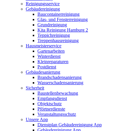
Reinigungsservice
Gebäudereinigung
Baucontainerreinigung
Glas- und Fensterreinigung
Grundreinigung
Kita Reinigung Hamburg 2
Teppichreinigung
Treppenhausreinigung
Hausmeisterservice
Gartenarbeiten
Winterdienst
Kleinreparaturen
Postdienst
Gebäudesanierung
Brandschadensanierung
Wasserschadensanierung
Sicherheit
Baustellenbewachung
Empfangsdienst
Objektschutz
Pförtnerdienste
Veranstaltungsschutz
Unsere App
Dienstplan Gebäudereinigung App
Gebäudereinigung App