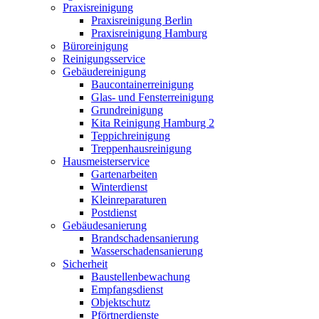
Praxisreinigung
Praxisreinigung Berlin
Praxisreinigung Hamburg
Büroreinigung
Reinigungsservice
Gebäudereinigung
Baucontainerreinigung
Glas- und Fensterreinigung
Grundreinigung
Kita Reinigung Hamburg 2
Teppichreinigung
Treppenhausreinigung
Hausmeisterservice
Gartenarbeiten
Winterdienst
Kleinreparaturen
Postdienst
Gebäudesanierung
Brandschadensanierung
Wasserschadensanierung
Sicherheit
Baustellenbewachung
Empfangsdienst
Objektschutz
Pförtnerdienste