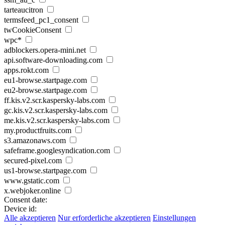
tarteaucitron
termsfeed_pc1_consent
twCookieConsent
wpc*
adblockers.opera-mini.net
api.software-downloading.com
apps.rokt.com
eu1-browse.startpage.com
eu2-browse.startpage.com
ff.kis.v2.scr.kaspersky-labs.com
gc.kis.v2.scr.kaspersky-labs.com
me.kis.v2.scr.kaspersky-labs.com
my.productfruits.com
s3.amazonaws.com
safeframe.googlesyndication.com
secured-pixel.com
us1-browse.startpage.com
www.gstatic.com
x.webjoker.online
Consent date:
Device id:
Alle akzeptieren
Nur erforderliche akzeptieren
Einstellungen