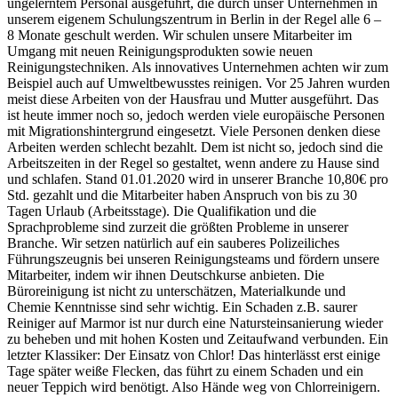
ungelerntem Personal ausgeführt, die durch unser Unternehmen in
unserem eigenem Schulungszentrum in Berlin in der Regel alle 6 –
8 Monate geschult werden. Wir schulen unsere Mitarbeiter im
Umgang mit neuen Reinigungsprodukten sowie neuen
Reinigungstechniken. Als innovatives Unternehmen achten wir zum
Beispiel auch auf Umweltbewusstes reinigen. Vor 25 Jahren wurden
meist diese Arbeiten von der Hausfrau und Mutter ausgeführt. Das
ist heute immer noch so, jedoch werden viele europäische Personen
mit Migrationshintergrund eingesetzt. Viele Personen denken diese
Arbeiten werden schlecht bezahlt. Dem ist nicht so, jedoch sind die
Arbeitszeiten in der Regel so gestaltet, wenn andere zu Hause sind
und schlafen. Stand 01.01.2020 wird in unserer Branche 10,80€ pro
Std. gezahlt und die Mitarbeiter haben Anspruch von bis zu 30
Tagen Urlaub (Arbeitsstage). Die Qualifikation und die
Sprachprobleme sind zurzeit die größten Probleme in unserer
Branche. Wir setzen natürlich auf ein sauberes Polizeiliches
Führungszeugnis bei unseren Reinigungsteams und fördern unsere
Mitarbeiter, indem wir ihnen Deutschkurse anbieten. Die
Büroreinigung ist nicht zu unterschätzen, Materialkunde und
Chemie Kenntnisse sind sehr wichtig. Ein Schaden z.B. saurer
Reiniger auf Marmor ist nur durch eine Natursteinsanierung wieder
zu beheben und mit hohen Kosten und Zeitaufwand verbunden. Ein
letzter Klassiker: Der Einsatz von Chlor! Das hinterlässt erst einige
Tage später weiße Flecken, das führt zu einem Schaden und ein
neuer Teppich wird benötigt. Also Hände weg von Chlorreinigern.