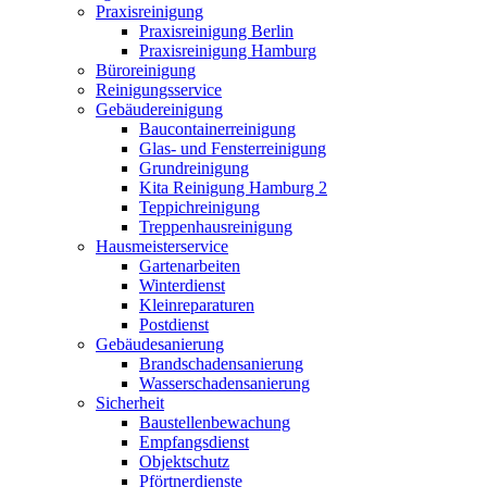
Praxisreinigung
Praxisreinigung Berlin
Praxisreinigung Hamburg
Büroreinigung
Reinigungsservice
Gebäudereinigung
Baucontainerreinigung
Glas- und Fensterreinigung
Grundreinigung
Kita Reinigung Hamburg 2
Teppichreinigung
Treppenhausreinigung
Hausmeisterservice
Gartenarbeiten
Winterdienst
Kleinreparaturen
Postdienst
Gebäudesanierung
Brandschadensanierung
Wasserschadensanierung
Sicherheit
Baustellenbewachung
Empfangsdienst
Objektschutz
Pförtnerdienste