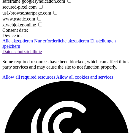
safeframe.googlesyndication.com
secured-pixel.com
us1-browse.startpage.com
www.gstatic.com
x.webjoker.online
Consent date:
Device id:
Alle akzeptieren
Nur erforderliche akzeptieren
Einstellungen
speichern
Datenschutzrichtlinie
Some required resources have been blocked, which can affect third-
party services and may cause the site to not function properly.
Allow all required resources
Allow all cookies and services