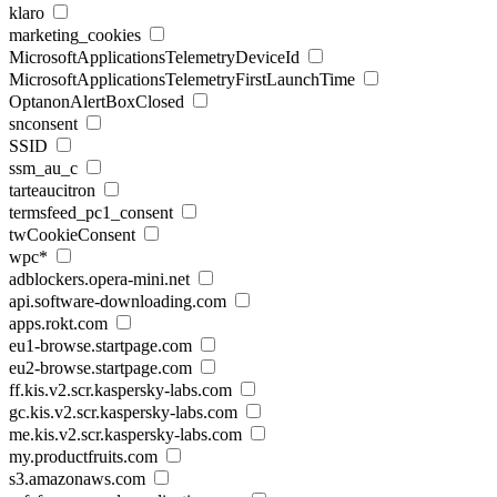
klaro
marketing_cookies
MicrosoftApplicationsTelemetryDeviceId
MicrosoftApplicationsTelemetryFirstLaunchTime
OptanonAlertBoxClosed
snconsent
SSID
ssm_au_c
tarteaucitron
termsfeed_pc1_consent
twCookieConsent
wpc*
adblockers.opera-mini.net
api.software-downloading.com
apps.rokt.com
eu1-browse.startpage.com
eu2-browse.startpage.com
ff.kis.v2.scr.kaspersky-labs.com
gc.kis.v2.scr.kaspersky-labs.com
me.kis.v2.scr.kaspersky-labs.com
my.productfruits.com
s3.amazonaws.com