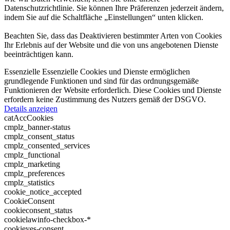
Datenschutzrichtlinie. Sie können Ihre Präferenzen jederzeit ändern,
indem Sie auf die Schaltfläche „Einstellungen“ unten klicken.
Beachten Sie, dass das Deaktivieren bestimmter Arten von Cookies
Ihr Erlebnis auf der Website und die von uns angebotenen Dienste
beeinträchtigen kann.
Essenzielle
Essenzielle Cookies und Dienste ermöglichen
grundlegende Funktionen und sind für das ordnungsgemäße
Funktionieren der Website erforderlich. Diese Cookies und Dienste
erfordern keine Zustimmung des Nutzers gemäß der DSGVO.
Details anzeigen
catAccCookies
cmplz_banner-status
cmplz_consent_status
cmplz_consented_services
cmplz_functional
cmplz_marketing
cmplz_preferences
cmplz_statistics
cookie_notice_accepted
CookieConsent
cookieconsent_status
cookielawinfo-checkbox-*
cookieyes-consent