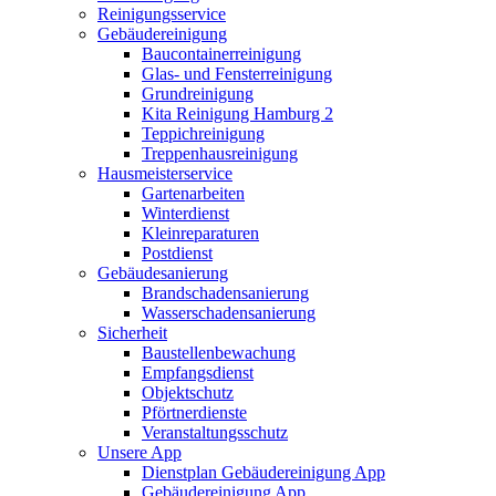
Reinigungsservice
Gebäudereinigung
Baucontainerreinigung
Glas- und Fensterreinigung
Grundreinigung
Kita Reinigung Hamburg 2
Teppichreinigung
Treppenhausreinigung
Hausmeisterservice
Gartenarbeiten
Winterdienst
Kleinreparaturen
Postdienst
Gebäudesanierung
Brandschadensanierung
Wasserschadensanierung
Sicherheit
Baustellenbewachung
Empfangsdienst
Objektschutz
Pförtnerdienste
Veranstaltungsschutz
Unsere App
Dienstplan Gebäudereinigung App
Gebäudereinigung App