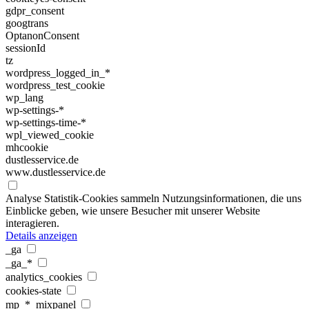
gdpr_consent
googtrans
OptanonConsent
sessionId
tz
wordpress_logged_in_*
wordpress_test_cookie
wp_lang
wp-settings-*
wp-settings-time-*
wpl_viewed_cookie
mhcookie
dustlesservice.de
www.dustlesservice.de
Analyse
Statistik-Cookies sammeln Nutzungsinformationen, die uns
Einblicke geben, wie unsere Besucher mit unserer Website
interagieren.
Details anzeigen
_ga
_ga_*
analytics_cookies
cookies-state
mp_*_mixpanel