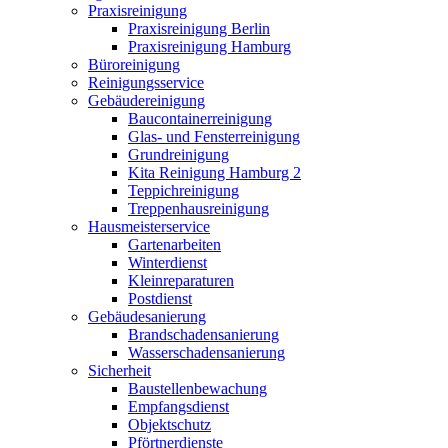
Praxisreinigung
Praxisreinigung Berlin
Praxisreinigung Hamburg
Büroreinigung
Reinigungsservice
Gebäudereinigung
Baucontainerreinigung
Glas- und Fensterreinigung
Grundreinigung
Kita Reinigung Hamburg 2
Teppichreinigung
Treppenhausreinigung
Hausmeisterservice
Gartenarbeiten
Winterdienst
Kleinreparaturen
Postdienst
Gebäudesanierung
Brandschadensanierung
Wasserschadensanierung
Sicherheit
Baustellenbewachung
Empfangsdienst
Objektschutz
Pförtnerdienste