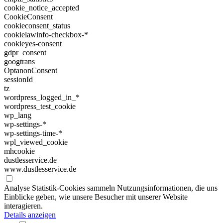
cookie_notice_accepted
CookieConsent
cookieconsent_status
cookielawinfo-checkbox-*
cookieyes-consent
gdpr_consent
googtrans
OptanonConsent
sessionId
tz
wordpress_logged_in_*
wordpress_test_cookie
wp_lang
wp-settings-*
wp-settings-time-*
wpl_viewed_cookie
mhcookie
dustlesservice.de
www.dustlesservice.de
Analyse
Statistik-Cookies sammeln Nutzungsinformationen, die uns
Einblicke geben, wie unsere Besucher mit unserer Website
interagieren.
Details anzeigen