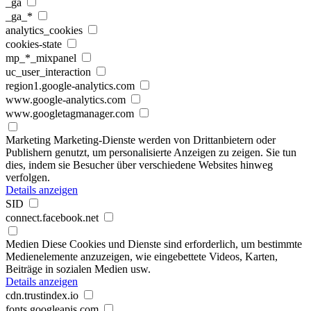
_ga
_ga_*
analytics_cookies
cookies-state
mp_*_mixpanel
uc_user_interaction
region1.google-analytics.com
www.google-analytics.com
www.googletagmanager.com
Marketing
Marketing-Dienste werden von Drittanbietern oder
Publishern genutzt, um personalisierte Anzeigen zu zeigen. Sie tun
dies, indem sie Besucher über verschiedene Websites hinweg
verfolgen.
Details anzeigen
SID
connect.facebook.net
Medien
Diese Cookies und Dienste sind erforderlich, um bestimmte
Medienelemente anzuzeigen, wie eingebettete Videos, Karten,
Beiträge in sozialen Medien usw.
Details anzeigen
cdn.trustindex.io
fonts.googleapis.com