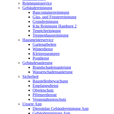
Reinigungsservice
Gebäudereinigung
Baucontainerreinigung
Glas- und Fensterreinigung
Grundreinigung
Kita Reinigung Hamburg 2
Teppichreinigung
Treppenhausreinigung
Hausmeisterservice
Gartenarbeiten
Winterdienst
Kleinreparaturen
Postdienst
Gebäudesanierung
Brandschadensanierung
Wasserschadensanierung
Sicherheit
Baustellenbewachung
Empfangsdienst
Objektschutz
Pförtnerdienste
Veranstaltungsschutz
Unsere App
Dienstplan Gebäudereinigung App
Gebäudereinigung App