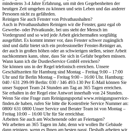
mindestens 3-4 Jahre Erfahrung, um mit den Gegebenheiten der
heutigen Zeit umgehen zu können und sein Leben und das anderer
Personen nicht zu gefährden.
Reinigen Sie auch Fenster von Privathaushalten?
Auch in Privathaushalten Reinigen wir die Fenster, ganz egal ob
Gewerbe- oder Privatkunde, bei uns steht der Mensch im
Vordergrund und so wird jede Arbeit gleichermaßen sorgfältig
ausgeführt. Es kommt immer vor, dass Fenster schwer zugänglich
sind und dafür bietet sich ein professioneller Fenster-Reiniger an,
der auch in großen höhen oder an schwierigen stellen, seiner Arbeit
nachkommen kann, ohne, dass Sie sich in Gefahr begeben müssen.
Wann kann ich die DustlesService GmbH erreichen?
Sie können uns in der Regel telefonisch erreichen. Unsere
Geschäftszeiten für Hamburg sind Montag – Freitag 9:00 – 17:00
Uhr und für Berlin Montag – Freitag 9:00 – 16:00 Uhr. Hamburg:
040 / 631 299-99 Berlin: 030 / 346 493-130 Per E-Mail können Sie
unser Support Team 24 Stunden am Tag an 365 Tagen erreichen.
Sie erhalten in der Regel eine Antwort innerhalb von 24 Stunden.
Wenn Sie eine Frage zum Reinigungsportal www.reinigungsservice-
finden.de haben, rufen Sie bitte die Kostenfreie Service Nummer an:
0800/ 631 0800 Unser Service und Berater Team ist von Montag –
Freitag 10:00 – 16:00 Uhr für Sie erreichbar.
Arbeiten Sie auch am Wochenende oder an Feiertagen?
Wir arbeiten an 365 Tagen im Jahr, denn wir wollen Ihr Gebäude
dann reinigen, wenn es Ihnen am besten passt. Deshalb arbeiten wir