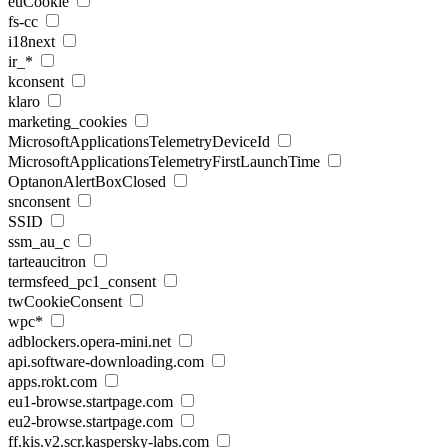
euCookie
fs-cc
i18next
ir_*
kconsent
klaro
marketing_cookies
MicrosoftApplicationsTelemetryDeviceId
MicrosoftApplicationsTelemetryFirstLaunchTime
OptanonAlertBoxClosed
snconsent
SSID
ssm_au_c
tarteaucitron
termsfeed_pc1_consent
twCookieConsent
wpc*
adblockers.opera-mini.net
api.software-downloading.com
apps.rokt.com
eu1-browse.startpage.com
eu2-browse.startpage.com
ff.kis.v2.scr.kaspersky-labs.com