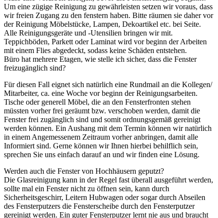
Um eine zügige Reinigung zu gewährleisten setzen wir voraus, dass
wir freien Zugang zu den fenstern haben. Bitte räumen sie daher vor
der Reinigung Möbelstücke, Lampen, Dekoartikel etc. bei Seite.
Alle Reinigungsgeräte und -Utensilien bringen wir mit.
Teppichböden, Parkett oder Laminat wird vor beginn der Arbeiten
mit einem Flies abgedeckt, sodass keine Schäden entstehen.
Büro hat mehrere Etagen, wie stelle ich sicher, dass die Fenster
freizugänglich sind?
Für diesen Fall eignet sich natürlich eine Rundmail an die Kollegen/
Mitarbeiter, ca. eine Woche vor beginn der Reinigungsarbeiten.
Tische oder generell Möbel, die an den Fensterfronten stehen
müssten vorher frei geräumt bzw. verschoben werden, damit die
Fenster frei zugänglich sind und somit ordnungsgemäß gereinigt
werden können. Ein Aushang mit dem Termin können wir natürlich
in einem Angemessenem Zeitraum vorher anbringen, damit alle
Informiert sind. Gerne können wir Ihnen hierbei behilflich sein,
sprechen Sie uns einfach darauf an und wir finden eine Lösung.
Werden auch die Fenster von Hochhäusern geputzt?
Die Glasreinigung kann in der Regel fast überall ausgeführt werden,
sollte mal ein Fenster nicht zu öffnen sein, kann durch
Sicherheitsgeschirr, Leitern Hubwagen oder sogar durch Abseilen
des Fensterputzers die Fensterscheibe durch den Fensterputzer
gereinigt werden. Ein guter Fensterputzer lernt nie aus und braucht