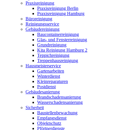
Praxisreinigung
Praxisreinigung Berlin
Praxisreinigung Hamburg
Büroreinigung
Reinigungsservice
Gebäudereinigung
Baucontainerreinigung
Glas- und Fensterreinigung
Grundreinigung
Kita Reinigung Hamburg 2
Teppichreinigung
Treppenhausreinigung
Hausmeisterservice
Gartenarbeiten
Winterdienst
Kleinreparaturen
Postdienst
Gebäudesanierung
Brandschadensanierung
Wasserschadensanierung
Sicherheit
Baustellenbewachung
Empfangsdienst
Objektschutz
Pförtnerdienste