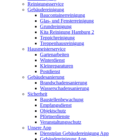
Reinigungsservice
Gebäudereinigung
Baucontainerreinigung
Glas- und Fensterreinigung
Grundreinigung
Kita Reinigung Hamburg 2
Teppichreinigung
Treppenhausreinigung
Hausmeisterservice
Gartenarbeiten
Winterdienst
Kleinreparaturen
Postdienst
Gebäudesanierung
Brandschadensanierung
Wasserschadensanierung
Sicherheit
Baustellenbewachung
Empfangsdienst
Objektschutz
Pförtnerdienste
Veranstaltungsschutz
Unsere App
Dienstplan Gebäudereinigung App
Gebäudereinigung App