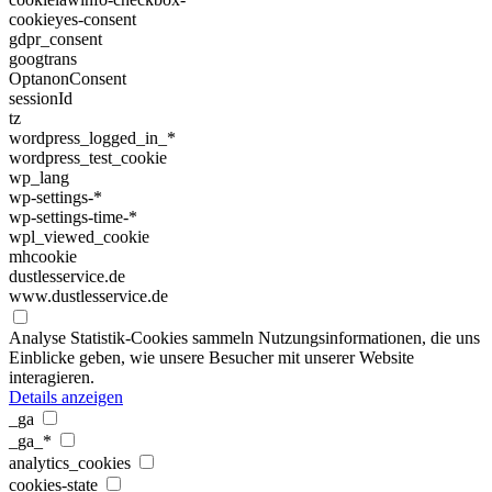
cookieyes-consent
gdpr_consent
googtrans
OptanonConsent
sessionId
tz
wordpress_logged_in_*
wordpress_test_cookie
wp_lang
wp-settings-*
wp-settings-time-*
wpl_viewed_cookie
mhcookie
dustlesservice.de
www.dustlesservice.de
Analyse
Statistik-Cookies sammeln Nutzungsinformationen, die uns
Einblicke geben, wie unsere Besucher mit unserer Website
interagieren.
Details anzeigen
_ga
_ga_*
analytics_cookies
cookies-state