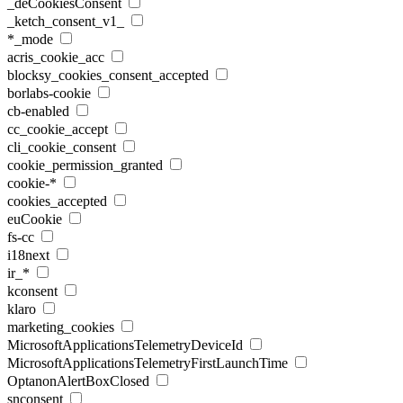
_deCookiesConsent
_ketch_consent_v1_
*_mode
acris_cookie_acc
blocksy_cookies_consent_accepted
borlabs-cookie
cb-enabled
cc_cookie_accept
cli_cookie_consent
cookie_permission_granted
cookie-*
cookies_accepted
euCookie
fs-cc
i18next
ir_*
kconsent
klaro
marketing_cookies
MicrosoftApplicationsTelemetryDeviceId
MicrosoftApplicationsTelemetryFirstLaunchTime
OptanonAlertBoxClosed
snconsent