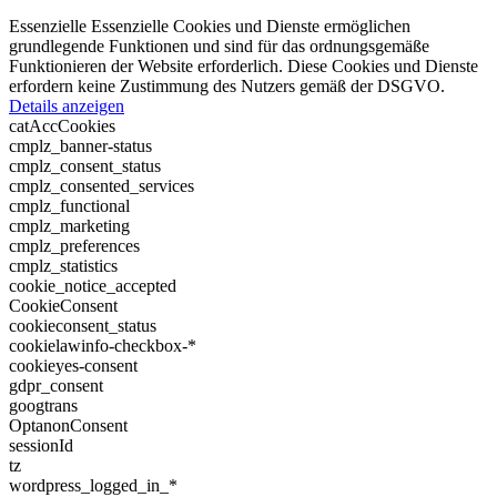
Essenzielle
Essenzielle Cookies und Dienste ermöglichen
grundlegende Funktionen und sind für das ordnungsgemäße
Funktionieren der Website erforderlich. Diese Cookies und Dienste
erfordern keine Zustimmung des Nutzers gemäß der DSGVO.
Details anzeigen
catAccCookies
cmplz_banner-status
cmplz_consent_status
cmplz_consented_services
cmplz_functional
cmplz_marketing
cmplz_preferences
cmplz_statistics
cookie_notice_accepted
CookieConsent
cookieconsent_status
cookielawinfo-checkbox-*
cookieyes-consent
gdpr_consent
googtrans
OptanonConsent
sessionId
tz
wordpress_logged_in_*