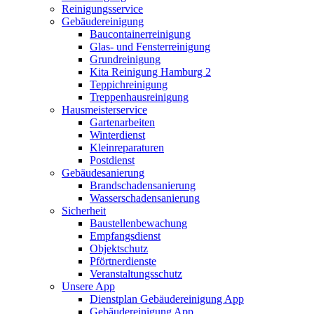
Reinigungsservice
Gebäudereinigung
Baucontainerreinigung
Glas- und Fensterreinigung
Grundreinigung
Kita Reinigung Hamburg 2
Teppichreinigung
Treppenhausreinigung
Hausmeisterservice
Gartenarbeiten
Winterdienst
Kleinreparaturen
Postdienst
Gebäudesanierung
Brandschadensanierung
Wasserschadensanierung
Sicherheit
Baustellenbewachung
Empfangsdienst
Objektschutz
Pförtnerdienste
Veranstaltungsschutz
Unsere App
Dienstplan Gebäudereinigung App
Gebäudereinigung App