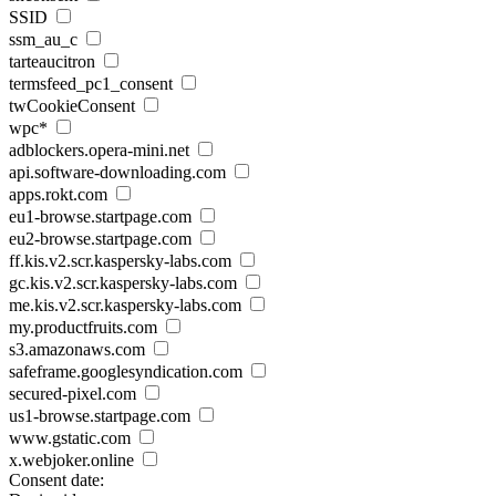
SSID
ssm_au_c
tarteaucitron
termsfeed_pc1_consent
twCookieConsent
wpc*
adblockers.opera-mini.net
api.software-downloading.com
apps.rokt.com
eu1-browse.startpage.com
eu2-browse.startpage.com
ff.kis.v2.scr.kaspersky-labs.com
gc.kis.v2.scr.kaspersky-labs.com
me.kis.v2.scr.kaspersky-labs.com
my.productfruits.com
s3.amazonaws.com
safeframe.googlesyndication.com
secured-pixel.com
us1-browse.startpage.com
www.gstatic.com
x.webjoker.online
Consent date: