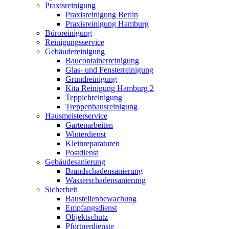
Praxisreinigung
Praxisreinigung Berlin
Praxisreinigung Hamburg
Büroreinigung
Reinigungsservice
Gebäudereinigung
Baucontainerreinigung
Glas- und Fensterreinigung
Grundreinigung
Kita Reinigung Hamburg 2
Teppichreinigung
Treppenhausreinigung
Hausmeisterservice
Gartenarbeiten
Winterdienst
Kleinreparaturen
Postdienst
Gebäudesanierung
Brandschadensanierung
Wasserschadensanierung
Sicherheit
Baustellenbewachung
Empfangsdienst
Objektschutz
Pförtnerdienste