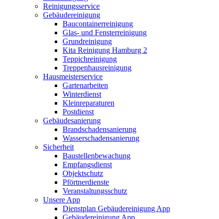
Reinigungsservice
Gebäudereinigung
Baucontainerreinigung
Glas- und Fensterreinigung
Grundreinigung
Kita Reinigung Hamburg 2
Teppichreinigung
Treppenhausreinigung
Hausmeisterservice
Gartenarbeiten
Winterdienst
Kleinreparaturen
Postdienst
Gebäudesanierung
Brandschadensanierung
Wasserschadensanierung
Sicherheit
Baustellenbewachung
Empfangsdienst
Objektschutz
Pförtnerdienste
Veranstaltungsschutz
Unsere App
Dienstplan Gebäudereinigung App
Gebäudereinigung App