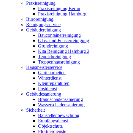
Praxisreinigung
Praxisreinigung Berlin
Praxisreinigung Hamburg
Büroreinigung
Reinigungsservice
Gebäudereinigung
Baucontainerreinigung
Glas- und Fensterreinigung
Grundreinigung
Kita Reinigung Hamburg 2
Teppichreinigung
Treppenhausreinigung
Hausmeisterservice
Gartenarbeiten
Winterdienst
Kleinreparaturen
Postdienst
Gebäudesanierung
Brandschadensanierung
Wasserschadensanierung
Sicherheit
Baustellenbewachung
Empfangsdienst
Objektschutz
Pförtnerdienste