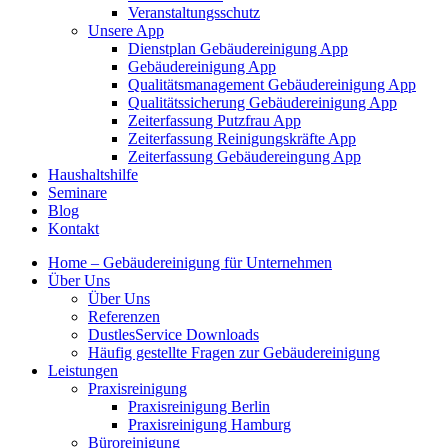
Veranstaltungsschutz
Unsere App
Dienstplan Gebäudereinigung App
Gebäudereinigung App
Qualitätsmanagement Gebäudereinigung App
Qualitätssicherung Gebäudereinigung App
Zeiterfassung Putzfrau App
Zeiterfassung Reinigungskräfte App
Zeiterfassung Gebäudereingung App
Haushaltshilfe
Seminare
Blog
Kontakt
Home – Gebäudereinigung für Unternehmen
Über Uns
Über Uns
Referenzen
DustlesService Downloads
Häufig gestellte Fragen zur Gebäudereinigung
Leistungen
Praxisreinigung
Praxisreinigung Berlin
Praxisreinigung Hamburg
Büroreinigung