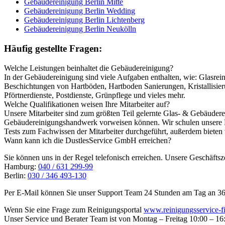
Gebäudereinigung Berlin Mitte
Gebäudereinigung Berlin Wedding
Gebäudereinigung Berlin Lichtenberg
Gebäudereinigung Berlin Neukölln
Häufig gestellte Fragen:
Welche Leistungen beinhaltet die Gebäudereinigung?
In der Gebäudereinigung sind viele Aufgaben enthalten, wie: Glasreini
Beschichtungen von Hartböden, Hartboden Sanierungen, Kristallisier
Pförtnerdienste, Postdienste, Grünpflege und vieles mehr.
Welche Qualifikationen weisen Ihre Mitarbeiter auf?
Unsere Mitarbeiter sind zum größten Teil gelernte Glas- & Gebäuderei
Gebäudereinigungshandwerk vorweisen können. Wir schulen unsere Mit
Tests zum Fachwissen der Mitarbeiter durchgeführt, außerdem bieten
Wann kann ich die DustlesService GmbH erreichen?
Sie können uns in der Regel telefonisch erreichen. Unsere Geschäfts
Hamburg:
040 / 631 299-99
Berlin:
030 / 346 493-130
Per E-Mail können Sie unser Support Team 24 Stunden am Tag an 365 
Wenn Sie eine Frage zum Reinigungsportal
www.reinigungsservice-f
Unser Service und Berater Team ist von Montag – Freitag 10:00 – 16: